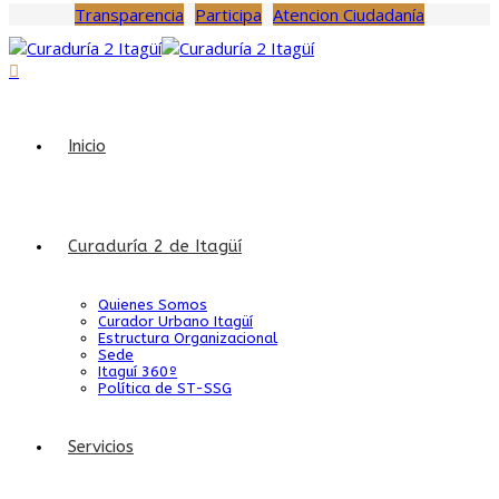
Transparencia
Participa
Atencion Ciudadanía
Inicio
Curaduría 2 de Itagüí
Quienes Somos
Curador Urbano Itagüí
Estructura Organizacional
Sede
Itaguí 360º
Política de ST-SSG
Servicios