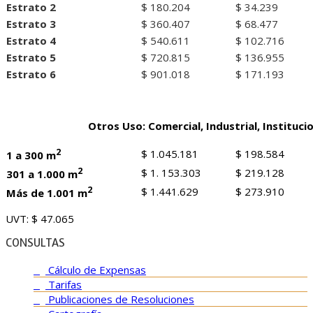
Estrato 2
$ 180.204
$ 34.239
Estrato 3
$ 360.407
$ 68.477
Estrato 4
$ 540.611
$ 102.716
Estrato 5
$ 720.815
$ 136.955
Estrato 6
$ 901.018
$ 171.193
Otros Uso: Comercial, Industrial, Instituci
2
$ 1.045.181
$ 198.584
1 a 300 m
2
$ 1. 153.303
$ 219.128
301 a 1.000 m
2
$ 1.441.629
$ 273.910
Más de 1.001 m
UVT: $ 47.065
CONSULTAS
Cálculo de Expensas
Tarifas
Publicaciones de Resoluciones