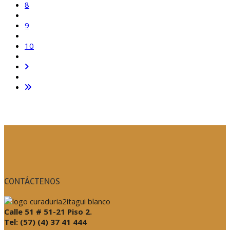
8
9
10
CONTÁCTENOS
Calle 51 # 51-21 Piso 2.
Tel: (57) (4) 37 41 444