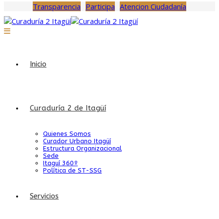
Transparencia
Participa
Atencion Ciudadanía
Inicio
Curaduría 2 de Itagüí
Quienes Somos
Curador Urbano Itagüí
Estructura Organizacional
Sede
Itaguí 360º
Política de ST-SSG
Servicios