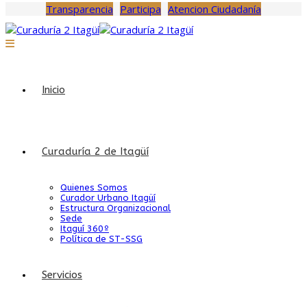
Transparencia
Participa
Atencion Ciudadanía
Inicio
Curaduría 2 de Itagüí
Quienes Somos
Curador Urbano Itagüí
Estructura Organizacional
Sede
Itaguí 360º
Política de ST-SSG
Servicios