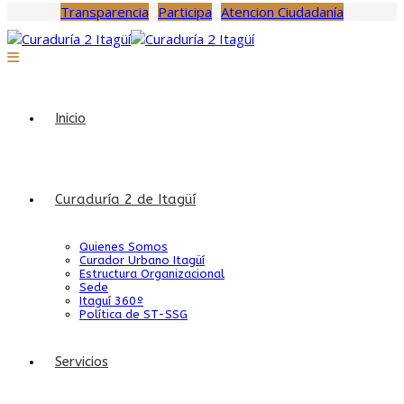
Transparencia
Participa
Atencion Ciudadanía
Inicio
Curaduría 2 de Itagüí
Quienes Somos
Curador Urbano Itagüí
Estructura Organizacional
Sede
Itaguí 360º
Política de ST-SSG
Servicios