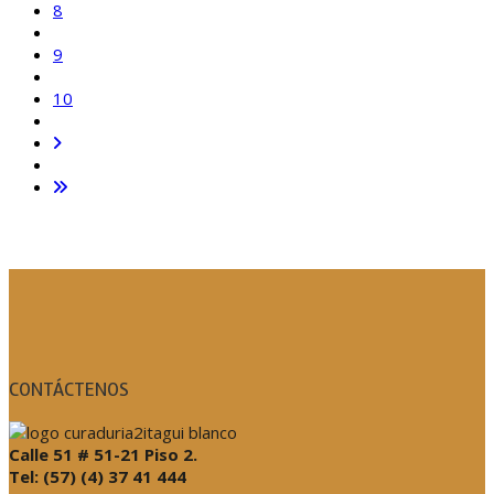
8
9
10
CONTÁCTENOS
Calle 51 # 51-21 Piso 2.
Tel: (57) (4) 37 41 444